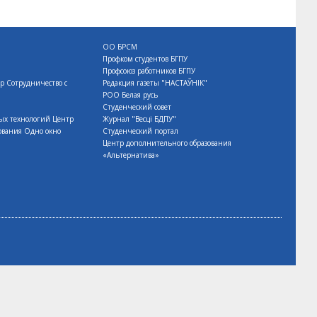
ОО БРСМ
Профком студентов БГПУ
Профсоюз работников БГПУ
ор
Сотрудничество с
Редакция газеты "НАСТАЎНІК"
РОО Белая русь
Студенческий совет
ых технологий
Центр
Журнал "Весцi БДПУ"
ования
Одно окно
Студенческий портал
Центр дополнительного образования
«Альтернатива»