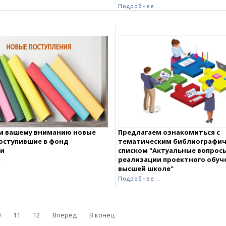
Подробнее...
м вашему вниманию новые
Предлагаем ознакомиться с
поступившие в фонд
тематическим библиографи
и
списком "Актуальные вопрос
реализации проектного обуч
.
высшей школе"
Подробнее...
0
11
12
Вперёд
В конец