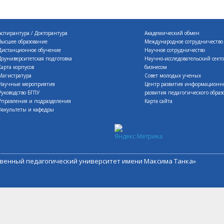
Аспирантура / Докторантура
Академический обмен
Высшее образование
Международное сотрудничество
Дистанционное обучение
Научное сотрудничество
Доуниверситетская подготовка
Научно-исследовательский сект
Карта корпусов
бизнесом
Магистратура
Совет молодых ученых
Научные мероприятия
Центр развития информационн
Руководство БГПУ
развития педагогического образ
Управления и подразделения
Карта сайта
Факультеты и кафедры
ственный педагогический университет имени Максима Танка»