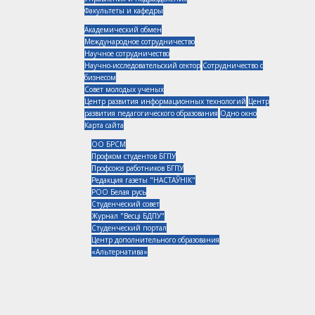
Факультеты и кафедры
Академический обмен
Международное сотрудничество
Научное сотрудничество
Научно-исследовательский сектор
Сотрудничество с
бизнесом
Совет молодых ученых
Центр развития информационных технологий
Центр
развития педагогического образования
Одно окно
Карта сайта
ОО БРСМ
Профком студентов БГПУ
Профсоюз работников БГПУ
Редакция газеты "НАСТАЎНІК"
РОО Белая русь
Студенческий совет
Журнал "Весцi БДПУ"
Студенческий портал
Центр дополнительного образования
«Альтернатива»
Республика Беларусь, 220030, г. Минск, ул. Советская, 18
+375 (17) 226-40-24
Отзывы, пожелания по работе сайта можно посылать администратору:
webmaster@bspu.by