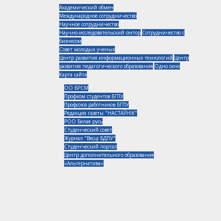
Академический обмен
Международное сотрудничество
Научное сотрудничество
Научно-исследовательский сектор
Сотрудничество с
бизнесом
Совет молодых ученых
Центр развития информационных технологий
Центр
развития педагогического образования
Одно окно
Карта сайта
ОО БРСМ
Профком студентов БГПУ
Профсоюз работников БГПУ
Редакция газеты "НАСТАЎНІК"
РОО Белая русь
Студенческий совет
Журнал "Весцi БДПУ"
Студенческий портал
Центр дополнительного образования
«Альтернатива»
Республика Беларусь, 220030, г. Минск, ул. Советская, 18
+375 (17) 226-40-24
Отзывы, пожелания по работе сайта можно посылать администратору:
webmaster@bspu.by